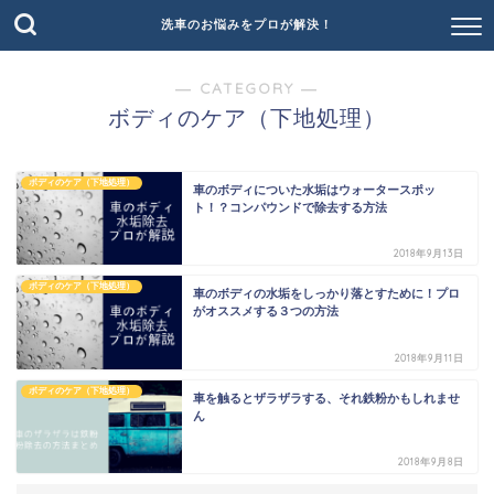
洗車のお悩みをプロが解決！
― CATEGORY ―
ボディのケア（下地処理）
ボディのケア（下地処理）
車のボディについた水垢はウォータースポッ
ト！？コンパウンドで除去する方法
2018年9月13日
ボディのケア（下地処理）
車のボディの水垢をしっかり落とすために！プロ
がオススメする３つの方法
2018年9月11日
ボディのケア（下地処理）
車を触るとザラザラする、それ鉄粉かもしれませ
ん
2018年9月8日