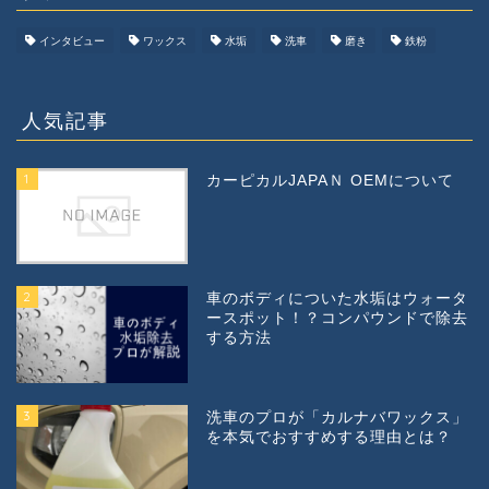
インタビュー
ワックス
水垢
洗車
磨き
鉄粉
人気記事
1
カーピカルJAPAＮ OEMについて
2
車のボディについた水垢はウォータ
ースポット！？コンパウンドで除去
する方法
3
洗車のプロが「カルナバワックス」
を本気でおすすめする理由とは？